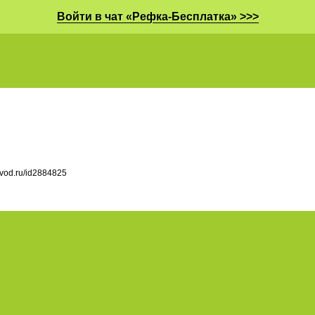
Войти в чат «Рефка-Бесплатка» >>>
ovod.ru/id2884825