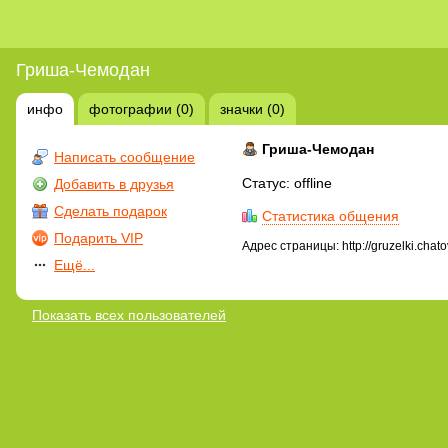
Гриша-Чемодан
инфо
фотографии (0)
значки (0)
Гриша-Чемодан
Написать сообщение
Статус: offline
Добавить в друзья
Сделать подарок
Статистика общения
Подарить VIP
Адрес страницы: http://gruzelki.chat
Ещё...
Показать всех пользователей