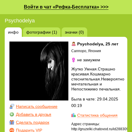
Войти в чат «Рефка-Бесплатка» >>>
Psychodelya
инфо
фотографии (1)
значки (0)
Psychodelya
, 25 лет
Саппоро, Япония
не замужем
Жутко Умная.Страшно
красивая.Кошмарно
стеснительная.Невероятно
мечтательная и
Непостижимо печальная.
Была в чате: 29.04.2025
00:19
Написать сообщение
Добавить в друзья
Статистика общения
Сделать подарок
Адрес страницы:
http://gruzelki.chatovod.ru/id2883097
Подарить VIP